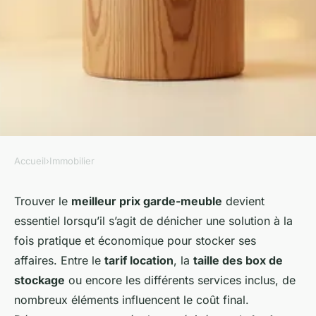
Accueil
›
Immobilier
IMMOBILIER
Garde meubles prix :
Trouver le
meilleur prix garde-meuble
devient
essentiel lorsqu’il s’agit de dénicher une solution à la
comprendre les tarifs pour
fois pratique et économique pour stocker ses
bien choisir son box de
affaires. Entre le
tarif location
, la
taille des box de
stockage
stockage
ou encore les différents services inclus, de
nombreux éléments influencent le coût final.
Côme
•
5 février 2026
•
7 min de lecture