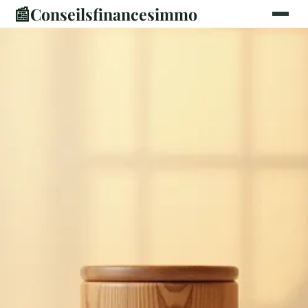
📰
Conseilsfinancesimmo